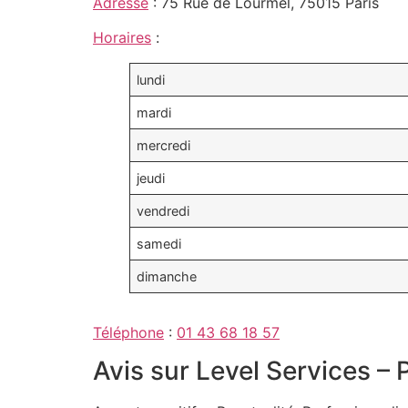
Adresse
: 75 Rue de Lourmel, 75015 Paris
Horaires
:
lundi
mardi
mercredi
jeudi
vendredi
samedi
dimanche
Téléphone
:
01 43 68 18 57
Avis sur Level Services –