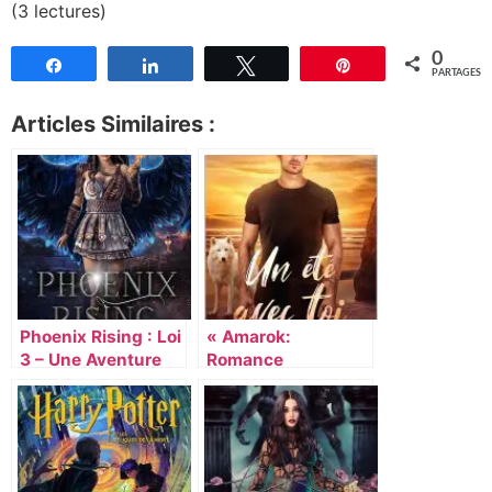
(3 lectures)
0
Partagez
Partagez
Tweetez
Épingle
PARTAGES
Articles Similaires :
Phoenix Rising : Loi
« Amarok:
3 – Une Aventure
Romance
Épique qui Vous
Métamorphe
Transportera dans
MxM » : Un Voyage
un Monde de
Envoûtant dans un
Fantaisie
Monde de Passion
et de