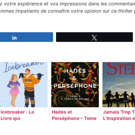
ez votre expérience et vos impressions dans les commentair
ommes impatients de connaître votre opinion sur ce thriller 
Partagez
Tweetez
Icebreaker : Le
Hadès et
Jamais Trop T
Livre qui
Perséphone – Tome
L’Inspiration e
Révolutionne l’Art
3: A Touch of
l’Épanouisse
de la
Malice : Une Suite
Tout Âge