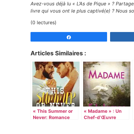
Avez-vous déjà lu « L’As de Pique » ? Partag
livre qui vous ont le plus captivé(e) ? Nous s
(0 lectures)
Partagez
Articles Similaires :
« This Summer or
« Madame » : Un
Never: Romance
Chef-d’Œuvre
Gay d’Été » – Une
Littéraire qui
Histoire Captivante
Captive