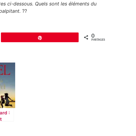
es ci-dessous. Quels sont les éléments du
palpitant.
??
0
Épingle
PARTAGES
ard :
t
ment à