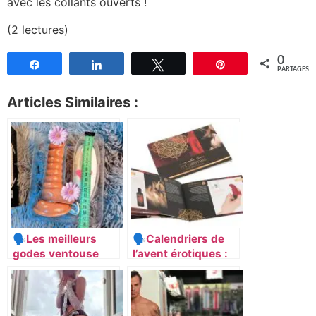
avec les collants ouverts !
(2 lectures)
0
Partagez
Partagez
Tweetez
Épingle
PARTAGES
Articles Similaires :
🗣Les meilleurs
🗣Calendriers de
godes ventouse
l’avent érotiques :
sur le marché :
vivez une
notre sélection
expérience
pour des moments
sensuelle et
de plaisir intime.
ludique